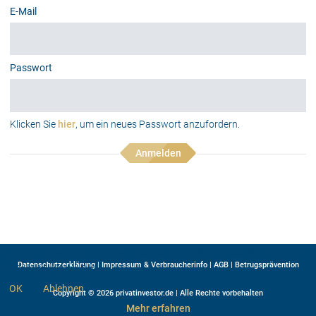
E-Mail
Passwort
Klicken Sie
hier
, um ein neues Passwort anzufordern.
Anmelden
Auch wir verwenden Cookies – das ist nichts Schlimmes. Sie erleichtern
Datenschutzerklärung
|
Impressum & Verbraucherinfo
|
AGB
|
Betrugsprävention
die Benutzung der Seite.
OK
Ablehnen
Copyright © 2026 privatinvestor.de | Alle Rechte vorbehalten
Mehr erfahren