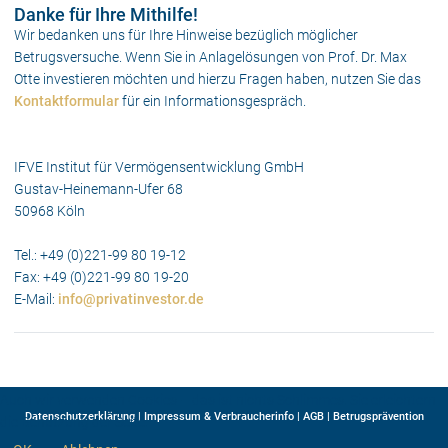
Danke für Ihre Mithilfe!
Wir bedanken uns für Ihre Hinweise bezüglich möglicher
Betrugsversuche. Wenn Sie in Anlagelösungen von Prof. Dr. Max
Otte investieren möchten und hierzu Fragen haben, nutzen Sie das
Kontaktformular
für ein Informationsgespräch.
IFVE Institut für Vermögensentwicklung GmbH
Gustav-Heinemann-Ufer 68
50968 Köln
Tel.: +49 (0)221-99 80 19-12
Fax: +49 (0)221-99 80 19-20
E-Mail:
info@privatinvestor.de
Auch wir verwenden Cookies – das ist nichts Schlimmes. Sie erleichtern
Datenschutzerklärung
|
Impressum & Verbraucherinfo
|
AGB
|
Betrugsprävention
die Benutzung der Seite.